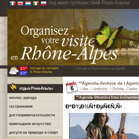
гид моих путешествий Рона-Альпы
погода на сегодня
> погода в Рона-Альпы на 5дней
в Рона-Альпы
**Agenda-Archive de l Agen
отдых Рона-Альпы
Ain
Ardèche
Drôme
Isère
**Agenda-$NombreTotal événements
ночлег, аренда
ÐºÐ¾Ð½Ñ†ÐµÑ€Ñ‚Ñ‹
гастрономия
достопримечательности
прикладное искусство
досуги на природе и спорт