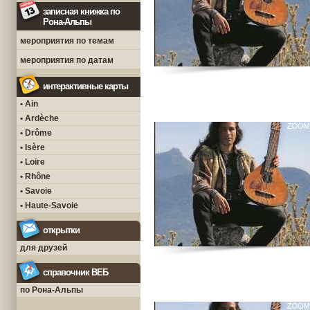
записная книжка по
Рона-Альпы
мероприятия по темам
мероприятия по датам
интерактивные карты
• Ain
• Ardèche
• Drôme
• Isère
• Loire
• Rhône
• Savoie
• Haute-Savoie
открытки
для друзей
справочник ВЕБ
по Рона-Альпы