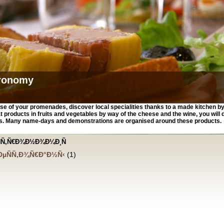
ronomy
rse of your promenades, discover local specialities thanks to a made kitchen b
products in fruits and vegetables by way of the cheese and the wine, you will d
es. Many name-days and demonstrations are organised around these products.
ÑÑ‚Ñ€Ð¾Ð½Ð¾Ð¼Ð¸Ñ
ÐµÑÑ‚Ð¾Ñ€Ð°Ð½Ñ‹
(1)