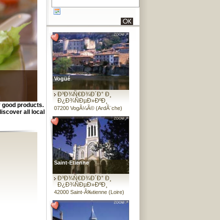
Vogüé
Ð³Ð¾Ñ€Ð¾Ð´Ð° Ð¸
Ð¿Ð¾ÑÐµÐ»ÐºÐ¸
y good products.
07200 VogÃ¼Ã© (ArdÃ¨che)
iscover all local
Saint-Etienne
Ð³Ð¾Ñ€Ð¾Ð´Ð° Ð¸
Ð¿Ð¾ÑÐµÐ»ÐºÐ¸
42000 Saint-Ã‰tienne (Loire)