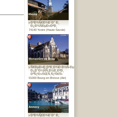
Yvoire
Ð³Ð¾Ñ€Ð¾Ð´Ð° Ð¸
Ð¿Ð¾ÑÐµÐ»ÐºÐ¸
74140 Yvoire (Haute-Savoie)
Monastère de Brou
Ñ€ÐµÐ»Ð¸Ð³Ð¸Ð¾Ð·Ð½Ñ‹Ðµ
Ð¿Ð°Ð¼ÑÑ‚Ð½Ð¸ÐºÐ¸
ÐºÑƒÐ»ÑŒÑ‚ÑƒÑ€Ñ‹
01000 Bourg-en-Bresse (Ain)
Annecy
Ð³Ð¾Ñ€Ð¾Ð´Ð° Ð¸