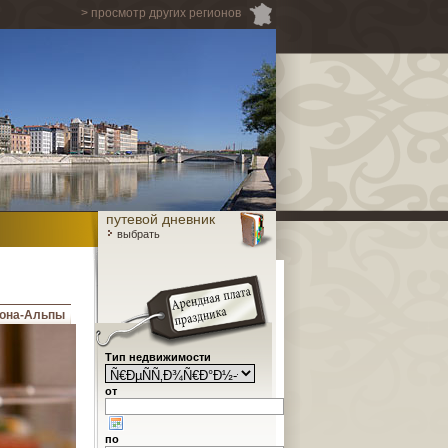
> просмотр других регионов
путевой дневник
выбрать
она-Альпы
Тип недвижимости
от
по