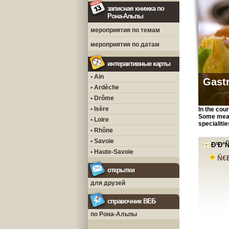
записная книжка по
Рона-Альпы
мероприятия по темам
мероприятия по датам
интерактивные карты
• Ain
Gast
• Ardèche
• Drôme
• Isère
In the cou
Some meat 
• Loire
specialiti
• Rhône
• Savoie
Ð³Ð°
• Haute-Savoie
Ñ€
открытки
для друзей
справочник ВЕБ
по Рона-Альпы