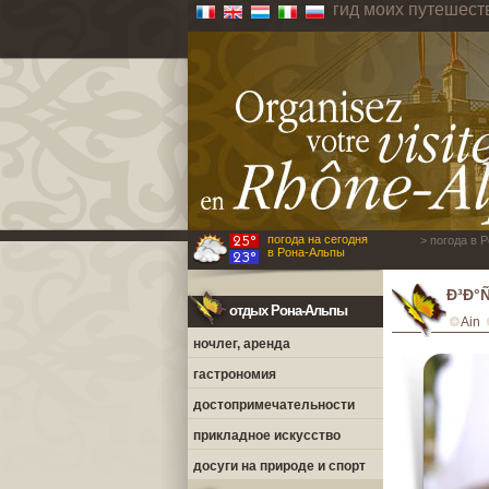
гид моих путешес
погода на сегодня
> погода в 
в Рона-Альпы
Ð³Ð°
отдых Рона-Альпы
Ain
ночлег, аренда
гастрономия
достопримечательности
прикладное искусство
досуги на природе и спорт