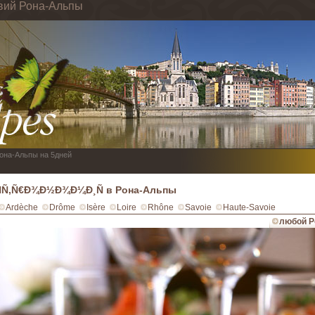
твий Рона-Альпы
Рона-Альпы на 5дней
ÑÑ‚Ñ€Ð¾Ð½Ð¾Ð¼Ð¸Ñ в Рона-Альпы
Ardèche
Drôme
Isère
Loire
Rhône
Savoie
Haute-Savoie
любой Р