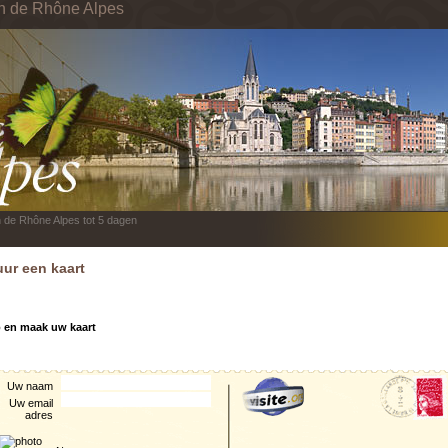
in de Rhône Alpes
n de Rhône Alpes tot 5 dagen
uur een kaart
o en maak uw kaart
Uw naam
Uw email
adres