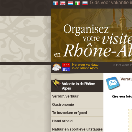
Gids voor vakantie 
Het weer vandaag
> Het weer i
in de Rhône Alpes
Verst
Vakantie in de Rhône
Alpes
Verblijf, verhuur
Kies een fot
Gastronomie
Te bezoeken erfgoed
Hand arbeid
Natuur en sportieve uitstapjes