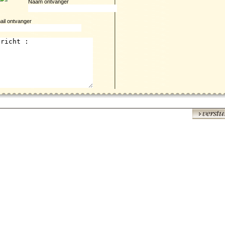
Naam ontvanger
ail ontvanger