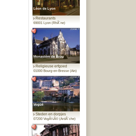
Léon de Lyon
Restaurants
69001 Lyon (RhÃ´ne)
Monastère de Brou
Religieuse erfgoed
01000 Bourg-en-Bresse (Ain)
Vogüé
Steden en dorpjes
07200 VogÃ¼Ã© (ArdÃ¨che)