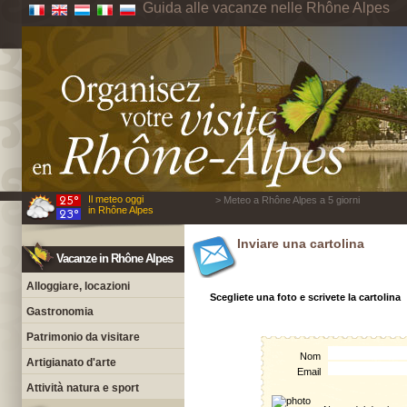
Guida alle vacanze nelle Rhône Alpes
Il meteo oggi
> Meteo a Rhône Alpes a 5 giorni
in Rhône Alpes
Inviare una cartolina
Vacanze in Rhône Alpes
Alloggiare, locazioni
Scegliete una foto e scrivete la cartolina
Gastronomia
Patrimonio da visitare
Nom
Artigianato d'arte
Email
Attività natura e sport