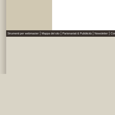
Strumenti per webmaster
Mappa del sito
Partenariati & Pubblicità
Newsletter
Con