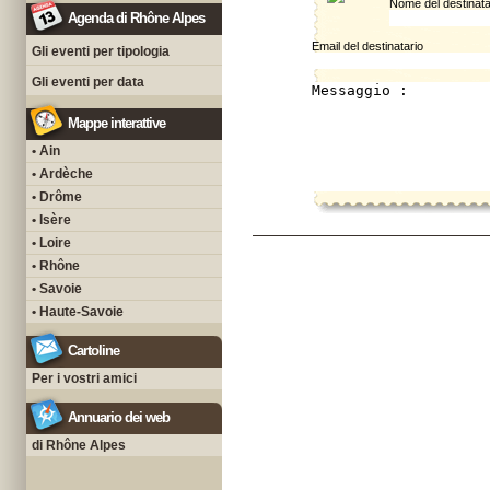
Nome del destinata
Agenda di Rhône Alpes
Email del destinatario
Gli eventi per tipologia
Gli eventi per data
Mappe interattive
• Ain
• Ardèche
• Drôme
• Isère
• Loire
• Rhône
• Savoie
• Haute-Savoie
Cartoline
Per i vostri amici
Annuario dei web
di Rhône Alpes