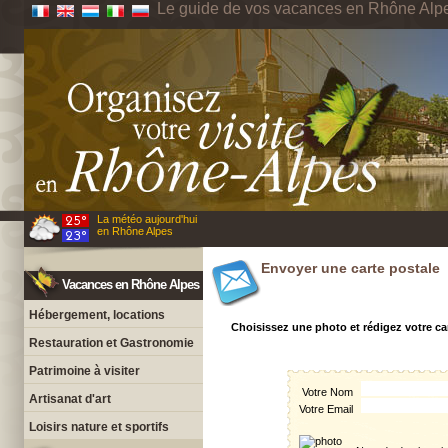
Le guide de vos vacances en Rhône Alp
La météo aujourd'hui
en Rhône Alpes
Envoyer une carte postale
Vacances en Rhône Alpes
Hébergement, locations
Choisissez une photo et rédigez votre ca
Restauration et Gastronomie
Patrimoine à visiter
Votre Nom
Artisanat d'art
Votre Email
Loisirs nature et sportifs