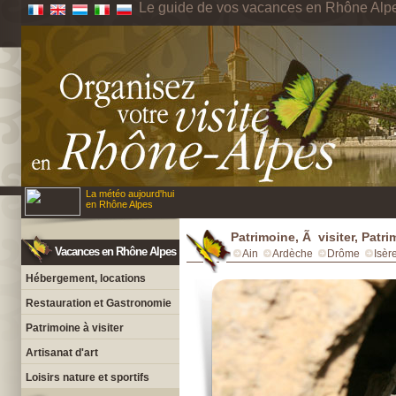
Le guide de vos vacances en Rhône Alp
La météo aujourd'hui
en Rhône Alpes
Patrimoine, Ã visiter, Patr
Vacances en Rhône Alpes
Ain
Ardèche
Drôme
Isèr
Hébergement, locations
Restauration et Gastronomie
Patrimoine à visiter
Artisanat d'art
Loisirs nature et sportifs