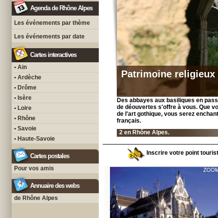
Agenda de Rhône Alpes
Les événements par thème
Les événements par date
Cartes interactives
• Ain
Patrimoine religieux
• Ardèche
• Drôme
• Isère
Des abbayes aux basiliques en passan
de déouvertes s'offre à vous. Que vo
• Loire
de l'art gothique, vous serez enchant
• Rhône
français.
• Savoie
2 en Rhône Alpes.
• Haute-Savoie
Inscrire votre point touri
Cartes postales
Pour vos amis
Annuaire des webs
de Rhône Alpes