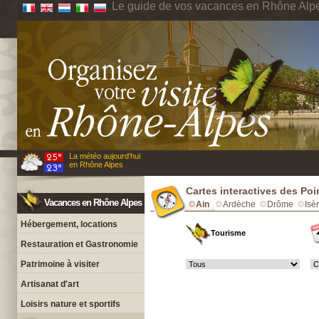
Le guide de vos vacances en Rhône Alp
La météo aujourd'hui
en Rhône Alpes
Cartes interactives des Poin
Vacances en Rhône Alpes
Ain
Ardèche
Drôme
Isè
Hébergement, locations
Tourisme
Restauration et Gastronomie
Patrimoine à visiter
Artisanat d'art
Loisirs nature et sportifs